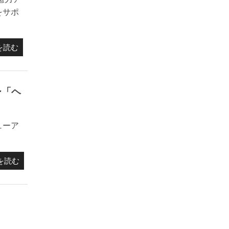
をサポ
を読む
ー「ヘ
ューア
を読む