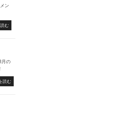
メン
を読む
3月の
！
を読む