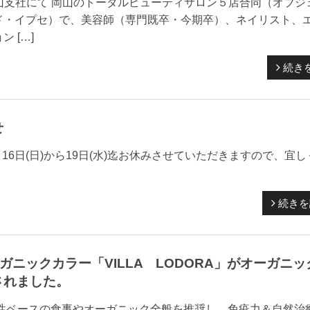
ア岡山支社にて 岡山のトータルビューティサロン５店合同（オブジ
ド・イプセ）で、美容師（専門既卒・今期卒）、ネイリスト、
 […]
続き
せ
16日(日)から19日(水)迄お休みさせていただきますので、宜し
続きを
ガニックカラー「VILLA LODORA」がオーガニッ
されました。
物性ベースの食事やオーガニック全般を推奨し、免疫力＆自然治