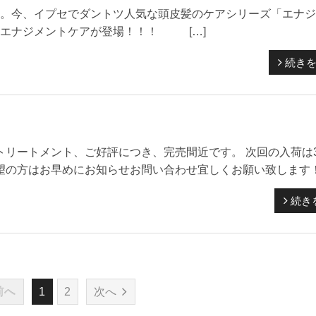
。今、イプセでダントツ人気な頭皮髪のケアシリーズ「エナジ
トエナジメントケアが登場！！！ […]
続き
トリートメント、ご好評につき、完売間近です。 次回の入荷は
望の方はお早めにお知らせお問い合わせ宜しくお願い致します
続き
前へ
1
2
次へ