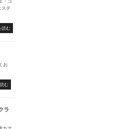
ェ・コ
エステ
を読む
くお
読む
クラ
癒力ア