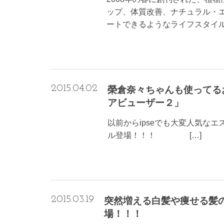
ップ、体質改善、ナチュラル・
ートできるようなライフスタイルを
2015.04.02
榮倉奈々ちゃんも使ってる
アビューザー２」
以前からipseでも大変人気な
ル登場！！！ […]
2015.03.19
突然増える白髪や痩せる髪
場！！！