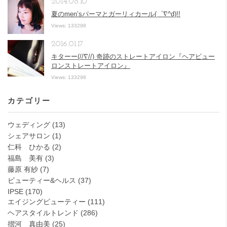
2014.08.10
夏のmen’sパーマとガーリィカール(゜∇^d)!!
Views: 133298
2016.01.17
キターー(//∇//) 奇跡のストレートアイロン『ヘアビュー
ロンストレートアイロン』
Views: 133298
カテゴリー
ウェディング
(13)
シェアサロン
(1)
仁科 ひかる
(2)
福島 美有
(3)
藤原 有紗
(7)
ビューティー&ヘルス
(37)
IPSE
(170)
エイジングビューティー
(111)
ヘアスタイルトレンド
(286)
摺河 真由美
(25)