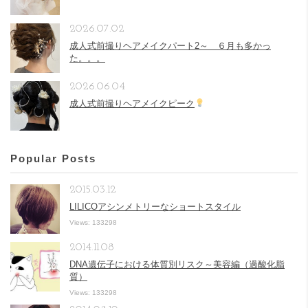
2026.07.02
成人式前撮りヘアメイクパート2～ ６月も多かっ
た。。。
2026.06.04
成人式前撮りヘアメイクピーク
Popular Posts
2015.03.12
LILICOアシンメトリーなショートスタイル
Views: 133298
2014.11.08
DNA遺伝子における体質別リスク～美容編（過酸化脂
質）
Views: 133298