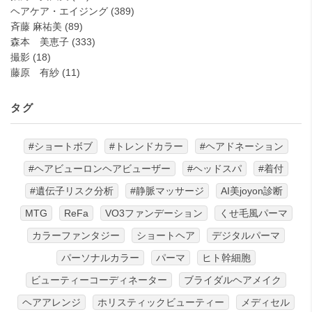
ヘアケア・エイジング
(389)
斉藤 麻祐美
(89)
森本 美恵子
(333)
撮影
(18)
藤原 有紗
(11)
タグ
#ショートボブ
#トレンドカラー
#ヘアドネーション
#ヘアビューロンヘアビューザー
#ヘッドスパ
#着付
#遺伝子リスク分析
#静脈マッサージ
AI美joyon診断
MTG
ReFa
VO3ファンデーション
くせ毛風パーマ
カラーファンタジー
ショートヘア
デジタルパーマ
パーソナルカラー
パーマ
ヒト幹細胞
ビューティーコーディネーター
ブライダルヘアメイク
ヘアアレンジ
ホリスティックビューティー
メディセル