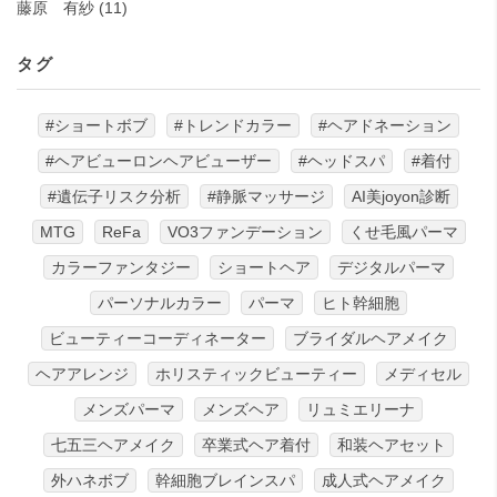
藤原 有紗
(11)
タグ
#ショートボブ
#トレンドカラー
#ヘアドネーション
#ヘアビューロンヘアビューザー
#ヘッドスパ
#着付
#遺伝子リスク分析
#静脈マッサージ
AI美joyon診断
MTG
ReFa
VO3ファンデーション
くせ毛風パーマ
カラーファンタジー
ショートヘア
デジタルパーマ
パーソナルカラー
パーマ
ヒト幹細胞
ビューティーコーディネーター
ブライダルヘアメイク
ヘアアレンジ
ホリスティックビューティー
メディセル
メンズパーマ
メンズヘア
リュミエリーナ
七五三ヘアメイク
卒業式ヘア着付
和装ヘアセット
外ハネボブ
幹細胞ブレインスパ
成人式ヘアメイク