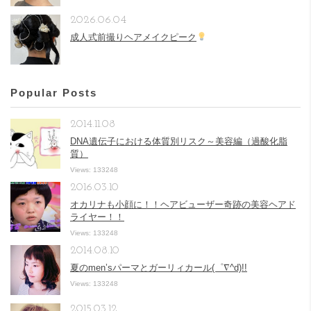
2026.06.04
成人式前撮りヘアメイクピーク
Popular Posts
2014.11.08
DNA遺伝子における体質別リスク～美容編（過酸化脂
質）
Views: 133248
2016.03.10
オカリナも小顔に！！ヘアビューザー奇跡の美容ヘアド
ライヤー！！
Views: 133248
2014.08.10
夏のmen’sパーマとガーリィカール(゜∇^d)!!
Views: 133248
2015.03.12