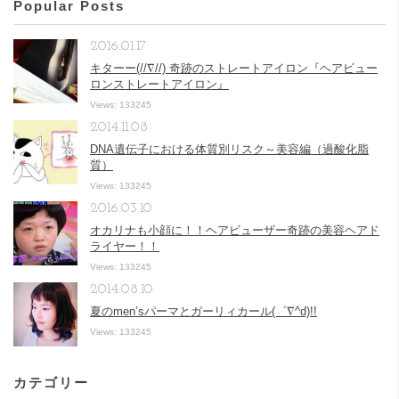
Popular Posts
2016.01.17
キターー(//∇//) 奇跡のストレートアイロン『ヘアビュー
ロンストレートアイロン』
Views: 133245
2014.11.08
DNA遺伝子における体質別リスク～美容編（過酸化脂
質）
Views: 133245
2016.03.10
オカリナも小顔に！！ヘアビューザー奇跡の美容ヘアド
ライヤー！！
Views: 133245
2014.08.10
夏のmen’sパーマとガーリィカール(゜∇^d)!!
Views: 133245
カテゴリー