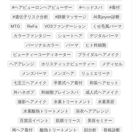
#ヘアビューロンヘアビューザー
#ヘッドスパ
#着付
#遺伝子リスク分析
#静脈マッサージ
AI美joyon診断
MTG
ReFa
VO3ファンデーション
くせ毛風パーマ
カラーファンタジー
ショートヘア
デジタルパーマ
パーソナルカラー
パーマ
ヒト幹細胞
ビューティーコーディネーター
ブライダルヘアメイク
ヘアアレンジ
ホリスティックビューティー
メディセル
メンズパーマ
メンズヘア
リュミエリーナ
七五三ヘアメイク
卒業式ヘア着付
和装ヘアセット
外ハネボブ
幹細胞ブレインスパ
成人式ヘアメイク
撮影ヘアメイク
水素トリートメント
水素美容
水素酸熱トリートメント
浴衣ヘアアレンジ
百貨店イベント
筋膜リリース
美容セミナー
袴ヘア着付
酸熱トリートメント
顔分析
骨格診断