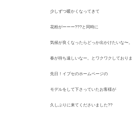
少しずつ暖かくなってきて
花粉がーーー???と同時に
気候が良くなったらどっか出かけたいな〜
春が待ち遠しいなー。とワクワクしております(
先日！イプセのホームページの
モデルをして下さっていたお客様が
久しぶりに来てくださいました??