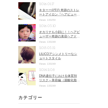
2016.01.17
キターー(//∇//) 奇跡のストレ
ートアイロン『ヘアビューロ
ンストレートアイロン』
Views: 133250
2016.03.10
オカリナも小顔に！！ヘアビ
ューザー奇跡の美容ヘアドラ
イヤー！！
Views: 133249
2015.03.12
LILICOアシンメトリーなシ
ョートスタイル
Views: 133249
2014.11.08
DNA遺伝子における体質別
リスク～美容編（過酸化脂
質）
Views: 133249
カテゴリー