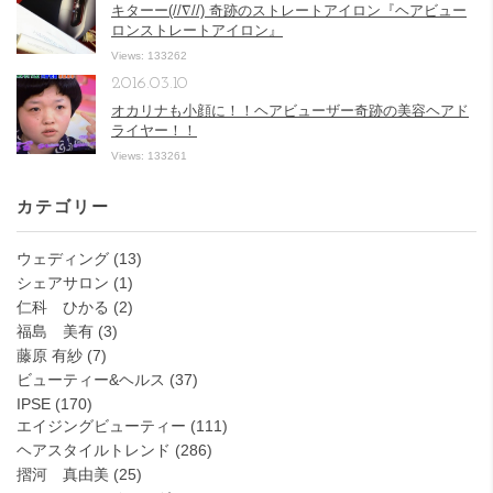
キターー(//∇//) 奇跡のストレートアイロン『ヘアビュー
ロンストレートアイロン』
Views: 133262
2016.03.10
オカリナも小顔に！！ヘアビューザー奇跡の美容ヘアド
ライヤー！！
Views: 133261
カテゴリー
ウェディング
(13)
シェアサロン
(1)
仁科 ひかる
(2)
福島 美有
(3)
藤原 有紗
(7)
ビューティー&ヘルス
(37)
IPSE
(170)
エイジングビューティー
(111)
ヘアスタイルトレンド
(286)
摺河 真由美
(25)