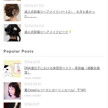
2026.07.02
成人式前撮りヘアメイクパート2～ ６月も多かっ
た。。。
2026.06.04
成人式前撮りヘアメイクピーク
Popular Posts
2014.11.08
DNA遺伝子における体質別リスク～美容編（過酸化脂
質）
Views: 133262
2014.08.10
夏のmen’sパーマとガーリィカール(゜∇^d)!!
Views: 133262
2016.01.17