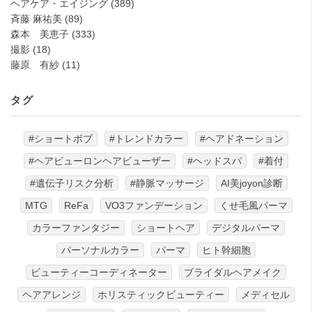
ヘアケア・エイジング
(389)
斉藤 麻祐美
(89)
森本 美恵子
(333)
撮影
(18)
藤原 有紗
(11)
タグ
#ショートボブ
#トレンドカラー
#ヘアドネーション
#ヘアビューロンヘアビューザー
#ヘッドスパ
#着付
#遺伝子リスク分析
#静脈マッサージ
AI美joyon診断
MTG
ReFa
VO3ファンデーション
くせ毛風パーマ
カラーファンタジー
ショートヘア
デジタルパーマ
パーソナルカラー
パーマ
ヒト幹細胞
ビューティーコーディネーター
ブライダルヘアメイク
ヘアアレンジ
ホリスティックビューティー
メディセル