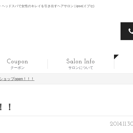
ヘッドスパで女性のキレイを引き出すヘアサロン | ipse(イプセ)
Coupon
Salon Info
クーポン
サロンについて
ショップopen！！！
！！
2014.11.3