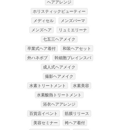
ヘアアレンジ
ホリスティックビューティー
メディセル
メンズパーマ
メンズヘア
リュミエリーナ
七五三ヘアメイク
卒業式ヘア着付
和装ヘアセット
外ハネボブ
幹細胞ブレインスパ
成人式ヘアメイク
撮影ヘアメイク
水素トリートメント
水素美容
水素酸熱トリートメント
浴衣ヘアアレンジ
百貨店イベント
筋膜リリース
美容セミナー
袴ヘア着付