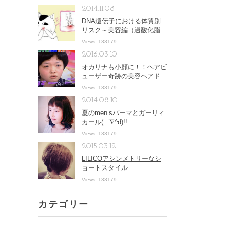
2014.11.08
DNA遺伝子における体質別
リスク～美容編（過酸化脂
質）
Views: 133179
2016.03.10
オカリナも小顔に！！ヘアビ
ューザー奇跡の美容ヘアドラ
イヤー！！
Views: 133179
2014.08.10
夏のmen’sパーマとガーリィ
カール(゜∇^d)!!
Views: 133179
2015.03.12
LILICOアシンメトリーなシ
ョートスタイル
Views: 133179
カテゴリー