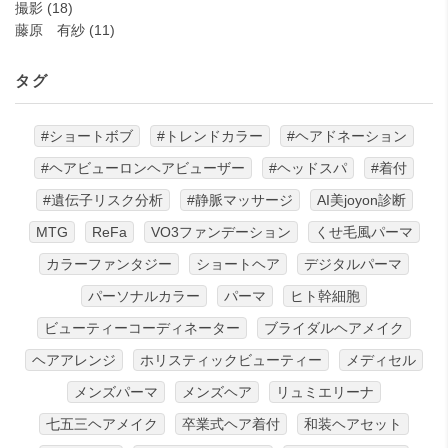
撮影
(18)
藤原 有紗
(11)
タグ
#ショートボブ
#トレンドカラー
#ヘアドネーション
#ヘアビューロンヘアビューザー
#ヘッドスパ
#着付
#遺伝子リスク分析
#静脈マッサージ
AI美joyon診断
MTG
ReFa
VO3ファンデーション
くせ毛風パーマ
カラーファンタジー
ショートヘア
デジタルパーマ
パーソナルカラー
パーマ
ヒト幹細胞
ビューティーコーディネーター
ブライダルヘアメイク
ヘアアレンジ
ホリスティックビューティー
メディセル
メンズパーマ
メンズヘア
リュミエリーナ
七五三ヘアメイク
卒業式ヘア着付
和装ヘアセット