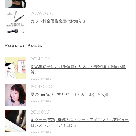
2026.03.10
カット料金価格改定のお知らせ
Popular Posts
2014.11.08
DNA遺伝子における体質別リスク～美容編（過酸化脂
質）
Views: 132689
2014.08.10
夏のmen’sパーマとガーリィカール(゜∇^d)!!
Views: 132689
2016.01.17
キターー(//∇//) 奇跡のストレートアイロン『ヘアビュー
ロンストレートアイロン』
Views: 132689