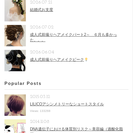
2026.07.21
結婚式お支度
2026.07.02
成人式前撮りヘアメイクパート2～ ６月も多かっ
た。。。
2026.06.04
成人式前撮りヘアメイクピーク
Popular Posts
2015.03.12
LILICOアシンメトリーなショートスタイル
Views: 133268
2014.11.08
DNA遺伝子における体質別リスク～美容編（過酸化脂