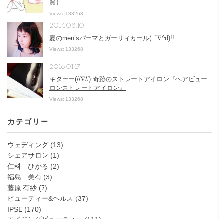
質）
Views: 133268
2014.08.10
夏のmen’sパーマとガーリィカール(゜∇^d)!!
Views: 133268
2016.01.17
キターー(//∇//) 奇跡のストレートアイロン『ヘアビュー
ロンストレートアイロン』
Views: 133268
カテゴリー
ウェディング
(13)
シェアサロン
(1)
仁科 ひかる
(2)
福島 美有
(3)
藤原 有紗
(7)
ビューティー&ヘルス
(37)
IPSE
(170)