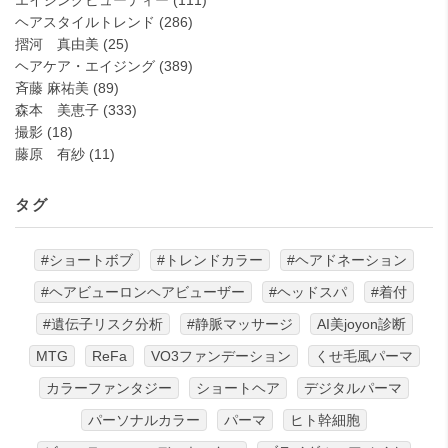
エイジングビューティー
(111)
ヘアスタイルトレンド
(286)
摺河 真由美
(25)
ヘアケア・エイジング
(389)
斉藤 麻祐美
(89)
森本 美恵子
(333)
撮影
(18)
藤原 有紗
(11)
タグ
#ショートボブ
#トレンドカラー
#ヘアドネーション
#ヘアビューロンヘアビューザー
#ヘッドスパ
#着付
#遺伝子リスク分析
#静脈マッサージ
AI美joyon診断
MTG
ReFa
VO3ファンデーション
くせ毛風パーマ
カラーファンタジー
ショートヘア
デジタルパーマ
パーソナルカラー
パーマ
ヒト幹細胞