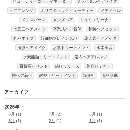
ビューティーコーディネーター
ブライダルヘアメイク
ヘアアレンジ
ホリスティックビューティー
メディセル
メンズパーマ
メンズヘア
リュミエリーナ
七五三ヘアメイク
卒業式ヘア着付
和装ヘアセット
外ハネボブ
幹細胞ブレインスパ
成人式ヘアメイク
撮影ヘアメイク
水素トリートメント
水素美容
水素酸熱トリートメント
浴衣ヘアアレンジ
百貨店イベント
筋膜リリース
美容セミナー
袴ヘア着付
酸熱トリートメント
顔分析
骨格診断
アーカイブ
2026年
8月
(1)
7月
(2)
6月
(1)
3月
(1)
2月
(1)
1月
(1)