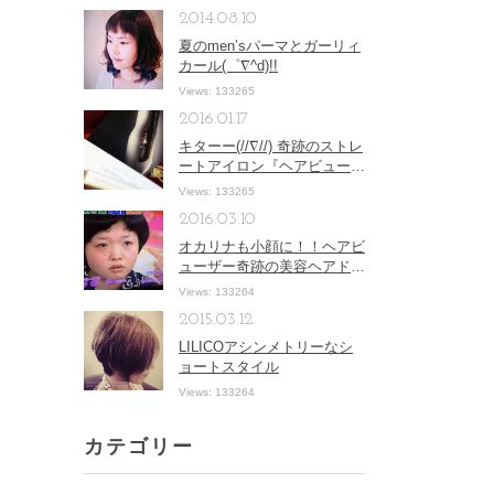
2014.08.10
夏のmen’sパーマとガーリィ
カール(゜∇^d)!!
Views: 133265
2016.01.17
キターー(//∇//) 奇跡のストレ
ートアイロン『ヘアビューロ
ンストレートアイロン』
Views: 133265
2016.03.10
オカリナも小顔に！！ヘアビ
ューザー奇跡の美容ヘアドラ
イヤー！！
Views: 133264
2015.03.12
LILICOアシンメトリーなシ
ョートスタイル
Views: 133264
カテゴリー