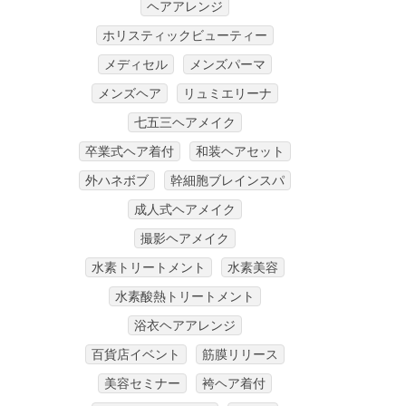
ヘアアレンジ
ホリスティックビューティー
メディセル
メンズパーマ
メンズヘア
リュミエリーナ
七五三ヘアメイク
卒業式ヘア着付
和装ヘアセット
外ハネボブ
幹細胞ブレインスパ
成人式ヘアメイク
撮影ヘアメイク
水素トリートメント
水素美容
水素酸熱トリートメント
浴衣ヘアアレンジ
百貨店イベント
筋膜リリース
美容セミナー
袴ヘア着付