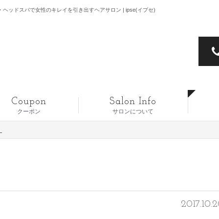
ヘッドスパで女性のキレイを引き出すヘアサロン | ipse(イプセ)
Coupon
Salon Info
クーポン
サロンについて
！
2017.10.