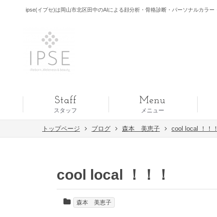
ipse(イプセ)は岡山市北区田中のAIによる顔分析・骨格診断・パーソナルカラー・
Staff
Menu
スタッフ
メニュー
トップページ
ブログ
森本 美恵子
cool local ！！
cool local ！！！
森本 美恵子