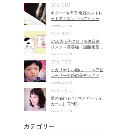
2016.01.17
キターー(//∇//) 奇跡のストレ
ートアイロン『ヘアビューロ
ンストレートアイロン』
Views: 133074
2014.11.08
DNA遺伝子における体質別
リスク～美容編（過酸化脂
質）
Views: 133074
2016.03.10
オカリナも小顔に！！ヘアビ
ューザー奇跡の美容ヘアドラ
イヤー！！
Views: 133074
2014.08.10
夏のmen’sパーマとガーリィ
カール(゜∇^d)!!
Views: 133074
カテゴリー