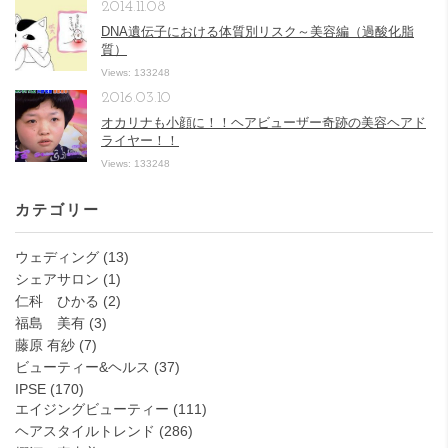
2014.11.08
DNA遺伝子における体質別リスク～美容編（過酸化脂
質）
Views: 133248
2016.03.10
オカリナも小顔に！！ヘアビューザー奇跡の美容ヘアド
ライヤー！！
Views: 133248
カテゴリー
ウェディング
(13)
シェアサロン
(1)
仁科 ひかる
(2)
福島 美有
(3)
藤原 有紗
(7)
ビューティー&ヘルス
(37)
IPSE
(170)
エイジングビューティー
(111)
ヘアスタイルトレンド
(286)