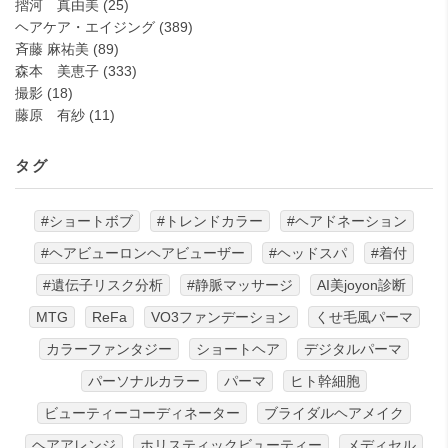
摺河 真由美
(25)
ヘアケア・エイジング
(389)
斉藤 麻祐美
(89)
森本 美恵子
(333)
撮影
(18)
藤原 有紗
(11)
タグ
#ショートボブ
#トレンドカラー
#ヘアドネーション
#ヘアビューロンヘアビューザー
#ヘッドスパ
#着付
#遺伝子リスク分析
#静脈マッサージ
AI美joyon診断
MTG
ReFa
VO3ファンデーション
くせ毛風パーマ
カラーファンタジー
ショートヘア
デジタルパーマ
パーソナルカラー
パーマ
ヒト幹細胞
ビューティーコーディネーター
ブライダルヘアメイク
ヘアアレンジ
ホリスティックビューティー
メディセル