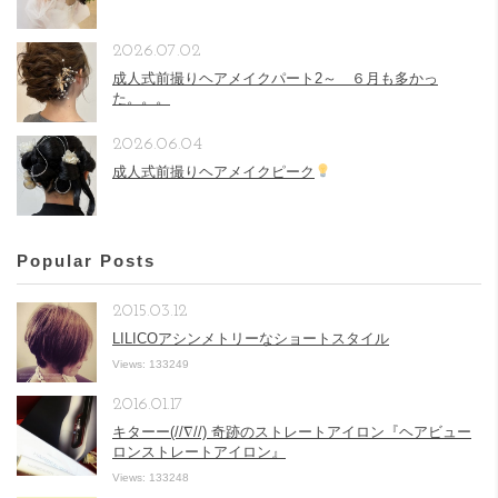
2026.07.02
成人式前撮りヘアメイクパート2～ ６月も多かっ
た。。。
2026.06.04
成人式前撮りヘアメイクピーク
Popular Posts
2015.03.12
LILICOアシンメトリーなショートスタイル
Views: 133249
2016.01.17
キターー(//∇//) 奇跡のストレートアイロン『ヘアビュー
ロンストレートアイロン』
Views: 133248