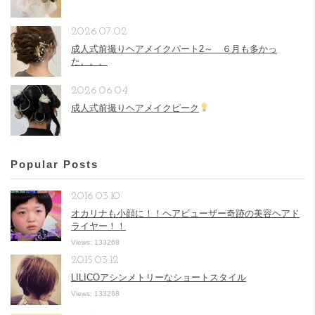
2026.07.02
成人式前撮りヘアメイクパート2～ ６月も多かっ
た。。。
2026.06.04
成人式前撮りヘアメイクピーク
Popular Posts
2016.03.10
オカリナも小顔に！！ヘアビューザー奇跡の美容ヘアド
ライヤー！！
Views: 133268
2015.03.12
LILICOアシンメトリーなショートスタイル
Views: 133268