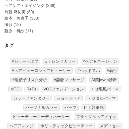
ヘアケア・エイジング
(389)
斉藤 麻祐美
(89)
森本 美恵子
(333)
撮影
(18)
藤原 有紗
(11)
タグ
#ショートボブ
#トレンドカラー
#ヘアドネーション
#ヘアビューロンヘアビューザー
#ヘッドスパ
#着付
#遺伝子リスク分析
#静脈マッサージ
AI美joyon診断
MTG
ReFa
VO3ファンデーション
くせ毛風パーマ
カラーファンタジー
ショートヘア
デジタルパーマ
パーソナルカラー
パーマ
ヒト幹細胞
ビューティーコーディネーター
ブライダルヘアメイク
ヘアアレンジ
ホリスティックビューティー
メディセル