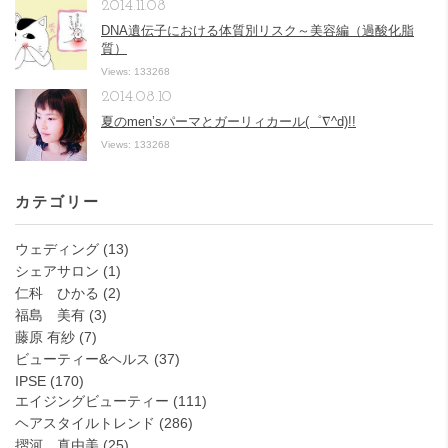
2014.11.08
DNA遺伝子における体質別リスク～美容編（過酸化脂
質）
Views: 133268
2014.08.10
夏のmen’sパーマとガーリィカール(゜∇^d)!!
Views: 133268
カテゴリー
ウェディング
(13)
シェアサロン
(1)
仁科 ひかる
(2)
福島 美有
(3)
藤原 有紗
(7)
ビューティー&ヘルス
(37)
IPSE
(170)
エイジングビューティー
(111)
ヘアスタイルトレンド
(286)
摺河 真由美
(25)